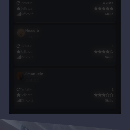
Tentativi
:
A Vista
Bellezza
:
Difficoltà
:
Giallo
Niccolò
16/01/2023
Tentativi
:
3
Bellezza
:
Difficoltà
:
Giallo
Emanuele
22/01/2023
Tentativi
:
1
Bellezza
:
Difficoltà
:
Giallo