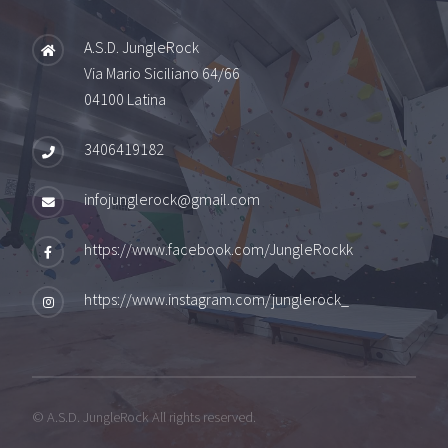
A.S.D. JungleRock
Via Mario Siciliano 64/66
04100 Latina
3406419182
infojunglerock@gmail.com
https://www.facebook.com/JungleRockk
https://www.instagram.com/junglerock_
© A.S.D. JungleRock All rights reserved.