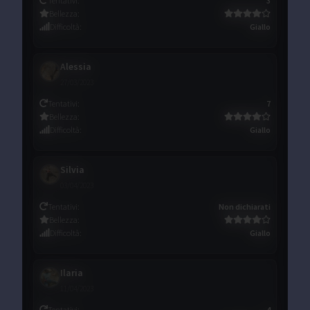
Tentativi
:
3
Bellezza
:
Difficoltà
:
Giallo
Alessia
27/03/2023
Tentativi
:
7
Bellezza
:
Difficoltà
:
Giallo
Silvia
03/04/2023
Tentativi
:
Non dichiarati
Bellezza
:
Difficoltà
:
Giallo
Ilaria
11/04/2023
Tentativi
:
4