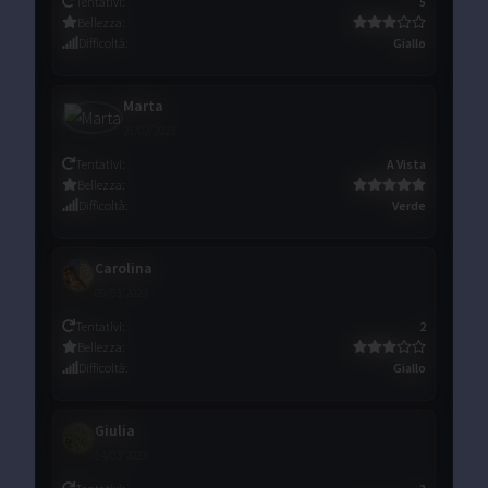
Tentativi
:
5
Bellezza
:
Difficoltà
:
Giallo
Marta
21/02/2023
Tentativi
:
A Vista
Bellezza
:
Difficoltà
:
Verde
Carolina
09/03/2023
Tentativi
:
2
Bellezza
:
Difficoltà
:
Giallo
Giulia
14/03/2023