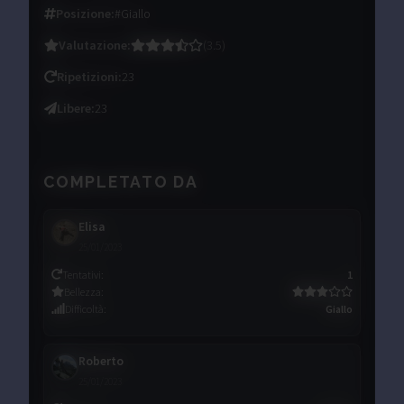
Posizione
:
#Giallo
Valutazione
:
(
3.5
)
Ripetizioni
:
23
Libere
:
23
COMPLETATO DA
Elisa
25/01/2023
Tentativi
:
1
Bellezza
:
Difficoltà
:
Giallo
Roberto
25/01/2023