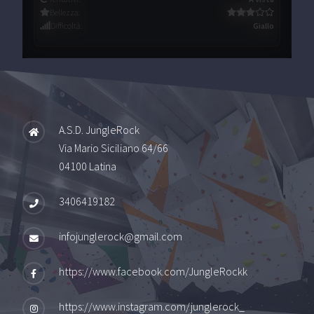
Bellezza
:
Difficoltà
:
Giallo
A.S.D. JungleRock
Via Mario Siciliano 64/66
04100 Latina
3406419182
infojunglerock@gmail.com
https://www.facebook.com/JungleRockk
https://www.instagram.com/junglerock_