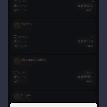
Tentativi
:
4
Bellezza
:
Difficoltà
:
Giallo
Matteo
30/01/2023
Tentativi
:
4
Bellezza
:
Difficoltà
:
Giallo
Giuseppe Daniele
31/01/2023
Tentativi
:
A Vista
Bellezza
:
Difficoltà
:
Giallo
Angelo
31/01/2023