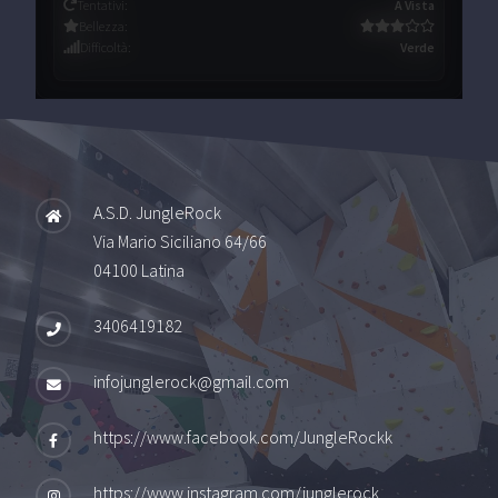
Tentativi
:
A Vista
Bellezza
:
Difficoltà
:
Verde
A.S.D. JungleRock
Via Mario Siciliano 64/66
04100 Latina
3406419182
infojunglerock@gmail.com
https://www.facebook.com/JungleRockk
https://www.instagram.com/junglerock_