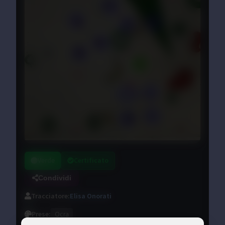
Verde
Certificato
Condividi
Tracciatore
:
Elisa Onorati
Prese
:
Ocra