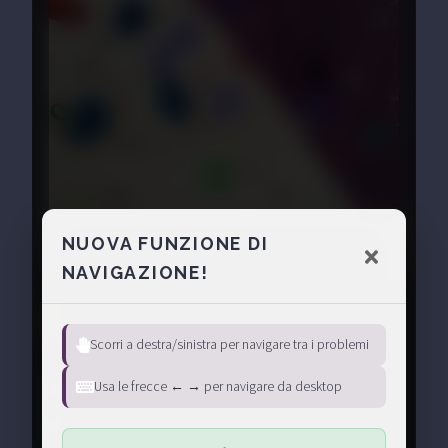
NUOVA FUNZIONE DI
NAVIGAZIONE!
Giallo
Certificato
Scorri a destra/sinistra per navigare tra i problemi
Condividi
Usa le frecce ← → per navigare da desktop
Tracciatore
:
Alessandro Melli
Prese
:
Verde chiaro