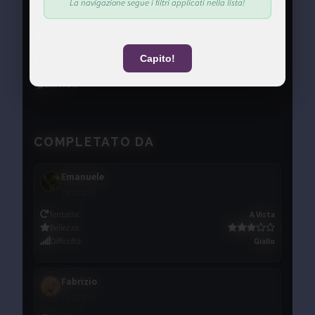
La navigazione segue i filtri applicati nella lista!
Posizione
:
#Giallo
Valutazione
:
(
3.0
)
Capito!
Ripetizioni
:
2
Libere
:
2
COMPLETATO DA
Emanuele
29/11/2023
Tentativi
:
A Vista
Bellezza
:
Difficoltà
:
Giallo
Fabrizio
15/12/2023