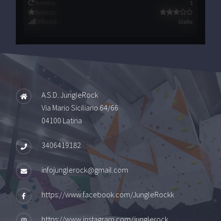
Tentativi
:
3
Bellezza
:
Difficoltà
:
Giallo
A.S.D. JungleRock
Via Mario Siciliano 64/66
04100 Latina
3406419182
infojunglerock@gmail.com
https://www.facebook.com/JungleRockk
https://www.instagram.com/junglerock_