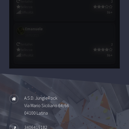
Tentativi
:
2
Bellezza
:
Difficoltà
:
5b+
Emanuele
18/05/2023
Tentativi
:
2
Bellezza
:
Difficoltà
:
5b+
A.S.D. JungleRock
Via Mario Siciliano 64/66
04100 Latina
3406419182