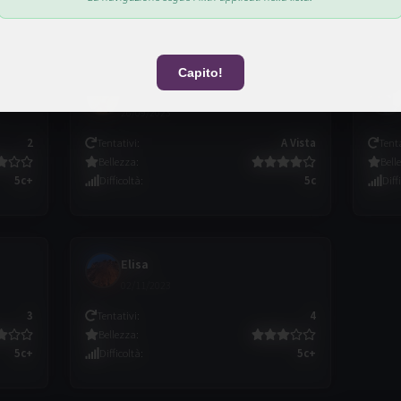
Capito!
Vincenzo
26/09/2023
2
Tentativi
:
A Vista
Tent
Bellezza
:
Bell
5c+
Difficoltà
:
5c
Diff
Elisa
02/11/2023
3
Tentativi
:
4
Bellezza
:
5c+
Difficoltà
:
5c+