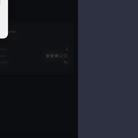
Simone
28/09/2023
ativi
:
2
ezza
:
icoltà
:
5c