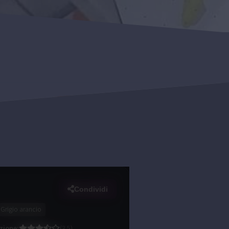
Condividi
Grigio arancio
zione
:
(
3.5
)