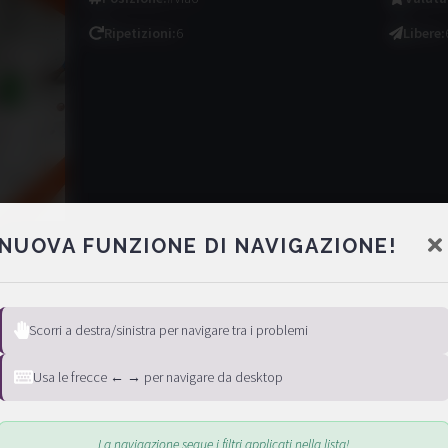
Ripetizioni
:
6
Libere
:
NUOVA FUNZIONE DI NAVIGAZIONE!
Scorri a destra/sinistra per navigare tra i problemi
Usa le frecce ← → per navigare da desktop
La navigazione segue i filtri applicati nella lista!