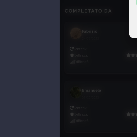
COMPLETATO DA
Fabrizio
24/09/2023
Tentativi
:
Bellezza
:
Difficoltà
:
Emanuele
06/10/2023
Tentativi
:
Bellezza
:
Difficoltà
: