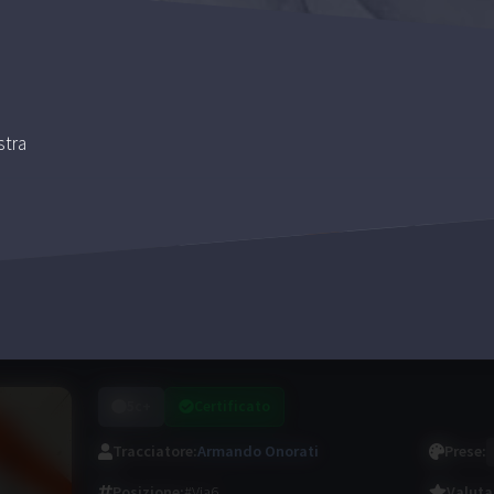
stra
5c+
Certificato
Tracciatore
:
Armando Onorati
Prese
:
Posizione
:
#Via6
Valuta