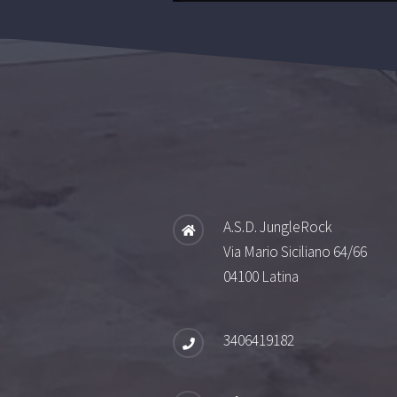
A.S.D. JungleRock
Via Mario Siciliano 64/66
04100 Latina
3406419182