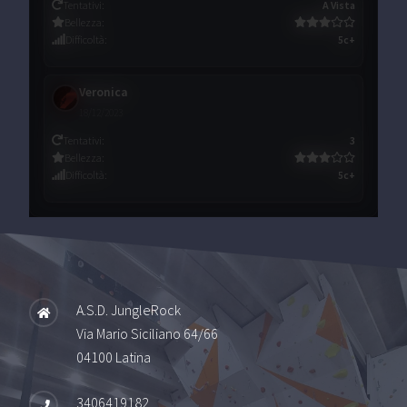
Tentativi
:
A Vista
Bellezza
:
Difficoltà
:
5c+
Veronica
18/12/2023
Tentativi
:
3
Bellezza
:
Difficoltà
:
5c+
A.S.D. JungleRock
Via Mario Siciliano 64/66
04100 Latina
3406419182