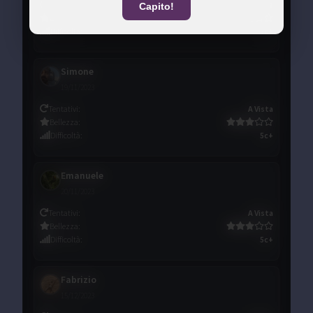
Tentativi
:
A Vista
Capito!
Bellezza
:
Difficoltà
:
5c+
Simone
19/11/2023
Tentativi
:
A Vista
Bellezza
:
Difficoltà
:
5c+
Emanuele
20/11/2023
Tentativi
:
A Vista
Bellezza
:
Difficoltà
:
5c+
Fabrizio
15/12/2023