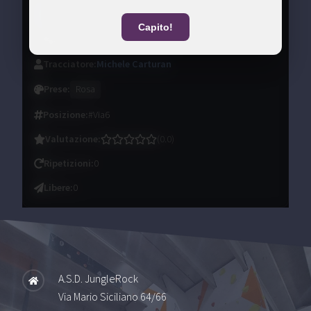
5a+
Certificato
Capito!
Condividi
Tracciatore
:
Michele Carturan
Prese
:
Rosa
Posizione
:
#Via6
Valutazione
:
(
0.0
)
Ripetizioni
:
0
Libere
:
0
A.S.D. JungleRock
Via Mario Siciliano 64/66