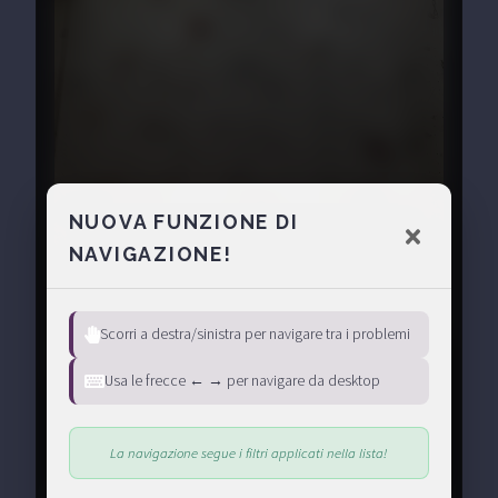
NUOVA FUNZIONE DI
NAVIGAZIONE!
Scorri a destra/sinistra per navigare tra i problemi
Usa le frecce ← → per navigare da desktop
La navigazione segue i filtri applicati nella lista!