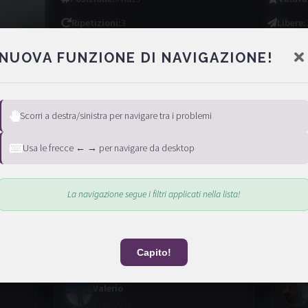
Ripetizioni
:
3
Libere
:
NUOVA FUNZIONE DI NAVIGAZIONE!
Scorri a destra/sinistra per navigare tra i problemi
Usa le frecce ← → per navigare da desktop
La navigazione segue i filtri applicati nella lista!
Capito!
Valerio
21/06/2024