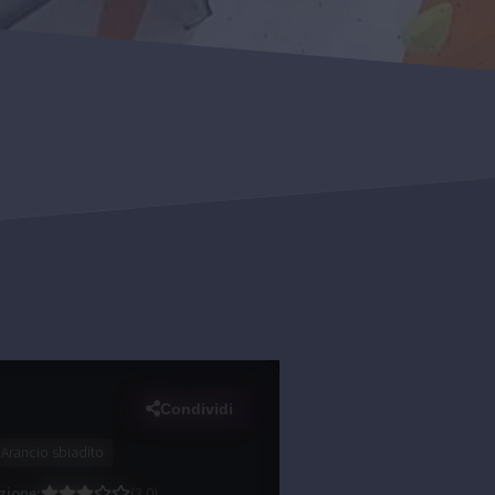
Condividi
Arancio sbiadito
zione
:
(
3.0
)