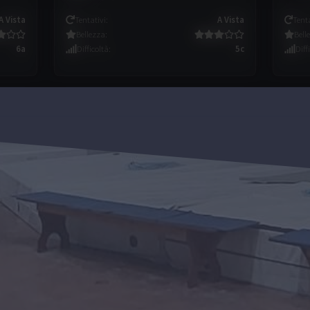
A Vista
Tentativi
:
A Vista
Tent
Bellezza
:
Bell
6a
Difficoltà
:
5c
Diff