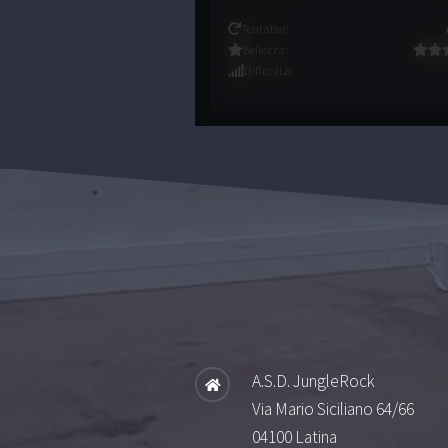
Tentativi
:
Bellezza
:
Difficoltà
:
A.S.D. JungleRock
Via Mario Siciliano 64/66
04100 Latina