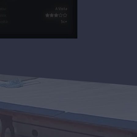
ativi
:
A Vista
ezza
:
icoltà
:
5c+