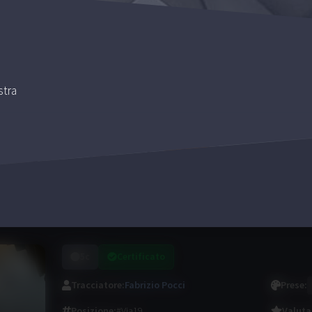
stra
5c
Certificato
Tracciatore
:
Fabrizio Pocci
Prese
:
Posizione
:
#Via19
Valuta