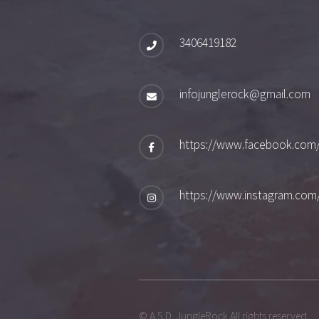
3406419182
infojunglerock@gmail.com
https://www.facebook.com
https://www.instagram.com
© A.S.D. JungleRock All rights reserved.