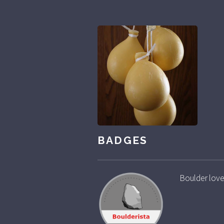
BADGES
Boulder love