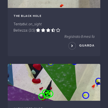
THE BLACK HOLE
Tentativi:
on_sight
Bellezza: (3.5)
Registrato 8 mesi fa
GUARDA