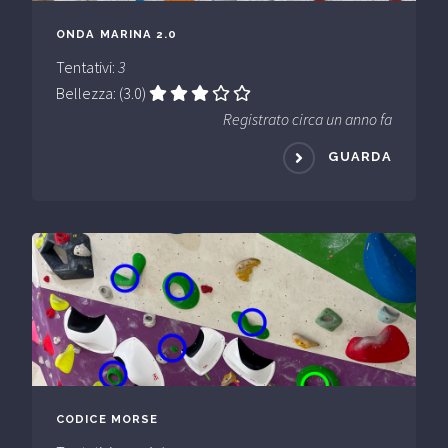
ONDA MARINA 2.0
Tentativi:
3
Bellezza: (3.0)
Registrato circa un anno fa
GUARDA
CODICE MORSE