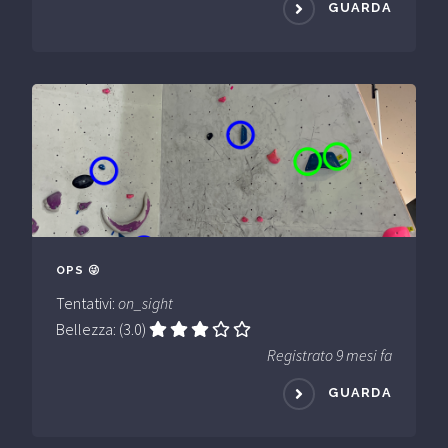
GUARDA
OPS 😜
Tentativi:
on_sight
Bellezza: (3.0)
Registrato 9 mesi fa
GUARDA