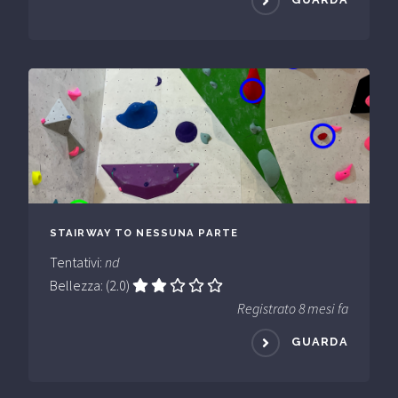
GUARDA
STAIRWAY TO NESSUNA PARTE
Tentativi:
nd
Bellezza: (2.0)
Registrato 8 mesi fa
GUARDA