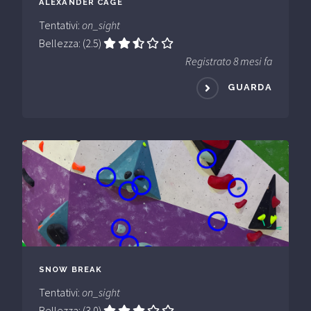
ALEXANDER CAGE
Tentativi:
on_sight
Bellezza: (2.5)
Registrato 8 mesi fa
GUARDA
SNOW BREAK
Tentativi:
on_sight
Bellezza: (3.0)