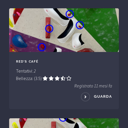
RED’S CAFÉ
Tentativi:
2
Bellezza: (3.5)
Registrato 11 mesi fa
GUARDA