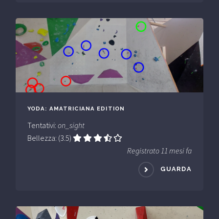
YODA: AMATRICIANA EDITION
Tentativi:
on_sight
Bellezza: (3.5)
Registrato 11 mesi fa
GUARDA