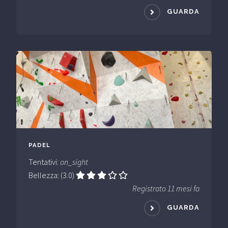
GUARDA
PADEL
Tentativi:
on_sight
Bellezza: (3.0)
Registrato 11 mesi fa
GUARDA