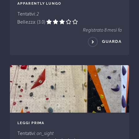
APPARENTLY LUNGO
Tentativi:
2
Bellezza: (3.0)
Registrato 8 mesi fa
GUARDA
LEGGI PRIMA
Tentativi:
on_sight