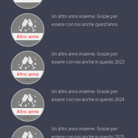
Un altro anno insieme. Grazie per
essere con noi anche quest'anno
Un altro anno insieme. Grazie per
essere con noi anche in questo 2023
Un altro anno insieme. Grazie per
essere con noi anche in questo 2024
Un altro anno insieme. Grazie per
essere con noi anche in questo 2025