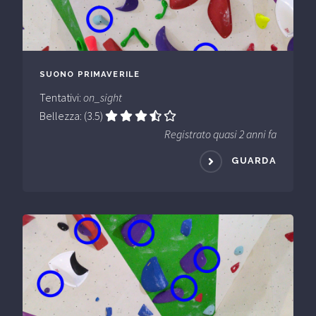
SUONO PRIMAVERILE
Tentativi:
on_sight
Bellezza: (3.5)
Registrato quasi 2 anni fa
GUARDA