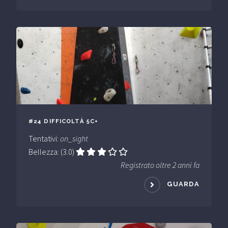
#24 DIFFICOLTÀ 5C+
Tentativi:
on_sight
Bellezza: (3.0)
Registrato oltre 2 anni fa
GUARDA