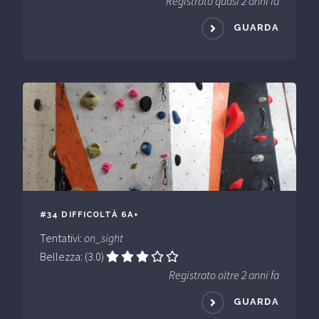
Registrato quasi 2 anni fa
GUARDA
#34 DIFFICOLTÀ 6A+
Tentativi:
on_sight
Bellezza: (3.0)
Registrato oltre 2 anni fa
GUARDA