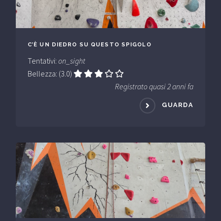
C’È UN DIEDRO SU QUESTO SPIGOLO
Tentativi:
on_sight
Bellezza: (3.0)
Registrato quasi 2 anni fa
GUARDA