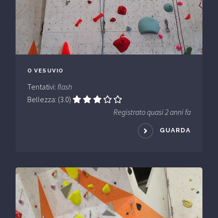
O VESUVIO
Tentativi:
flash
Bellezza: (3.0)
Registrato quasi 2 anni fa
GUARDA