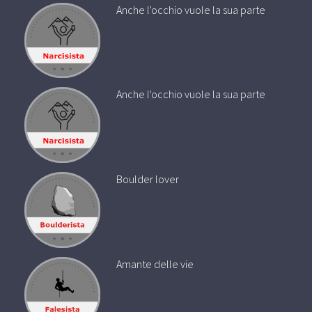
Anche l'occhio vuole la sua parte
Anche l'occhio vuole la sua parte
Boulder lover
Amante delle vie