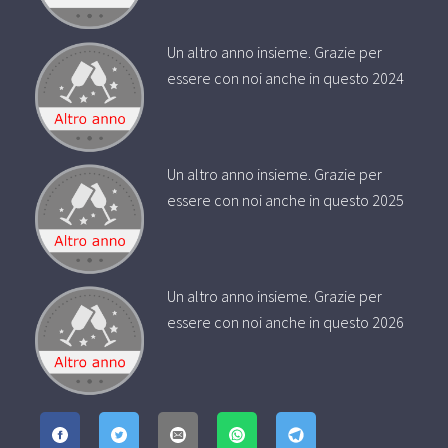
Un altro anno insieme. Grazie per
essere con noi anche in questo 2024
Un altro anno insieme. Grazie per
essere con noi anche in questo 2025
Un altro anno insieme. Grazie per
essere con noi anche in questo 2026