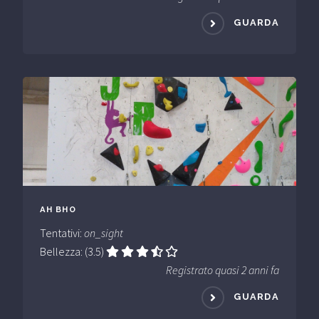
GUARDA
AH BHO
Tentativi:
on_sight
Bellezza: (3.5)
Registrato quasi 2 anni fa
GUARDA