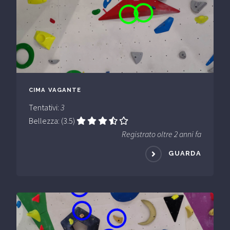
CIMA VAGANTE
Tentativi:
3
Bellezza: (3.5)
Registrato oltre 2 anni fa
GUARDA