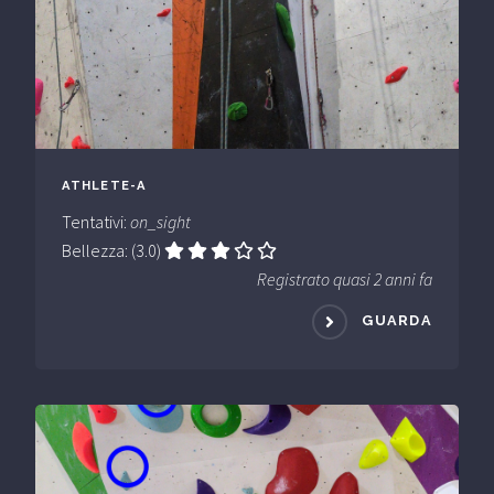
ATHLETE-A
Tentativi:
on_sight
Bellezza: (3.0)
Registrato quasi 2 anni fa
GUARDA