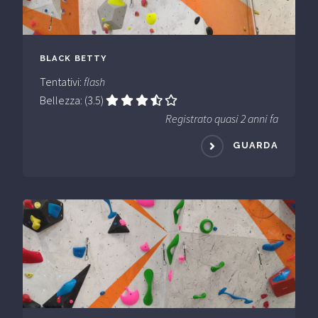
BLACK BETTY
Tentativi:
flash
Bellezza: (3.5)
Registrato quasi 2 anni fa
GUARDA