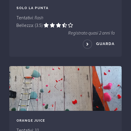
SOLO LA PUNTA
Tentativi:
flash
Bellezza: (3.5)
Registrato quasi 2 anni fa
GUARDA
ORANGE JUICE
Tentativi:
10