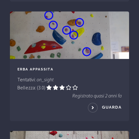
ERBA APPASSITA
Tentativi:
on_sight
Bellezza: (3.0)
Registrato quasi 2 anni fa
GUARDA