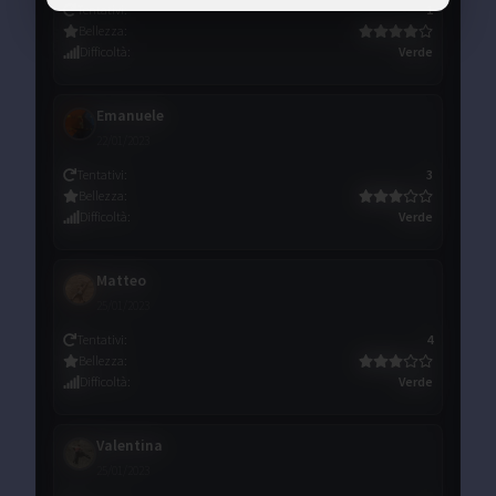
Tentativi
:
1
Bellezza
:
Difficoltà
:
Verde
Emanuele
22/01/2023
Tentativi
:
3
Bellezza
:
Difficoltà
:
Verde
Matteo
25/01/2023
Tentativi
:
4
Bellezza
:
Difficoltà
:
Verde
Valentina
25/01/2023