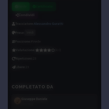
Verde
Certificato
Condividi
Tracciatore
:
Alessandro Guratti
Prese
:
Verdi
Posizione
:
#Verde
Valutazione
:
(
4.0
)
Ripetizioni
:
23
Libere
:
23
COMPLETATO DA
Giuseppe Daniele
13/01/2023