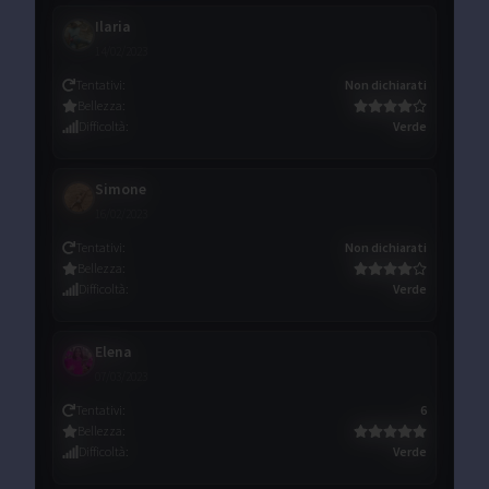
Ilaria
14/02/2023
Tentativi
:
Non dichiarati
Bellezza
:
Difficoltà
:
Verde
Simone
16/02/2023
Tentativi
:
Non dichiarati
Bellezza
:
Difficoltà
:
Verde
Elena
07/03/2023
Tentativi
:
6
Bellezza
:
Difficoltà
:
Verde