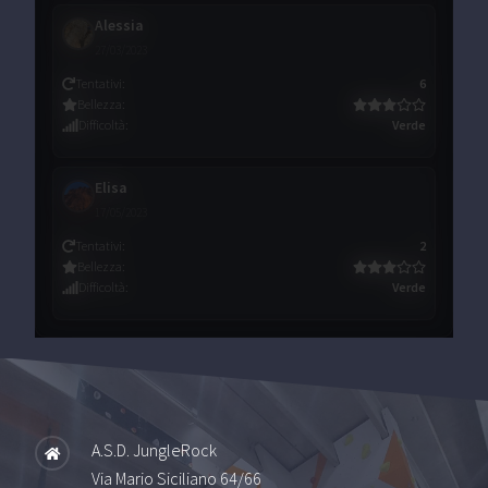
Alessia
27/03/2023
Tentativi
:
6
Bellezza
:
Difficoltà
:
Verde
Elisa
17/05/2023
Tentativi
:
2
Bellezza
:
Difficoltà
:
Verde
A.S.D. JungleRock
Via Mario Siciliano 64/66