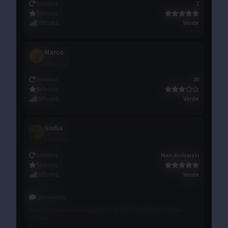
Tentativi
:
2
Bellezza
:
Difficoltà
:
Verde
Marco
09/02/2023
Tentativi
:
20
Bellezza
:
Difficoltà
:
Verde
Giulia
14/02/2023
Tentativi
:
Non dichiarati
Bellezza
:
Difficoltà
:
Verde
Commento
:
Per chi è piccolo di statura, come me, il livello è decisamente più
difficile! ...
Mostra di più