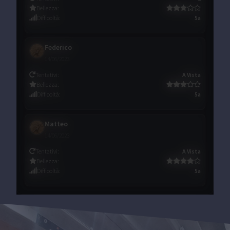
Bellezza
:
Difficoltà
:
5a
Federico
14/06/2023
Tentativi
:
A Vista
Bellezza
:
Difficoltà
:
5a
Matteo
14/06/2023
Tentativi
:
A Vista
Bellezza
:
Difficoltà
:
5a