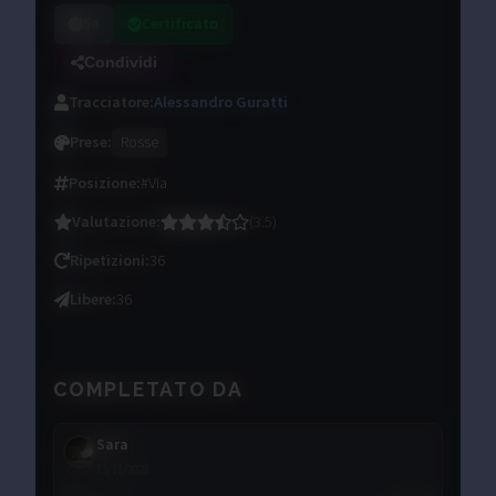
5a
Certificato
Condividi
Tracciatore
:
Alessandro Guratti
Prese
:
Rosse
Posizione
:
#Via
Valutazione
:
(
3.5
)
Ripetizioni
:
36
Libere
:
36
COMPLETATO DA
Sara
13/11/2021