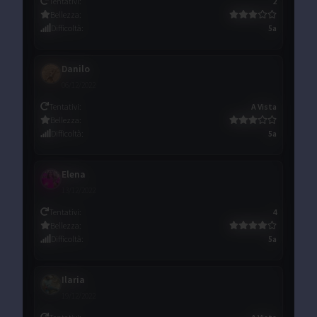
Tentativi
:
2
Bellezza
:
Difficoltà
:
5a
Danilo
06/12/2022
Tentativi
:
A Vista
Bellezza
:
Difficoltà
:
5a
Elena
13/12/2022
Tentativi
:
4
Bellezza
:
Difficoltà
:
5a
Ilaria
19/12/2022