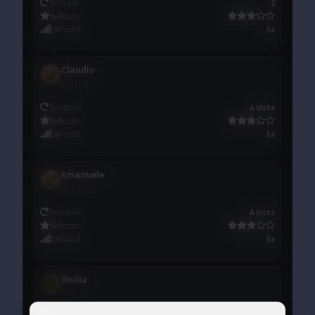
Tentativi
:
2
Bellezza
:
Difficoltà
:
5a
Claudio
10/11/2022
Tentativi
:
A Vista
Bellezza
:
Difficoltà
:
5a
Emanuele
24/11/2022
Tentativi
:
A Vista
Bellezza
:
Difficoltà
:
5a
Giulia
29/11/2022