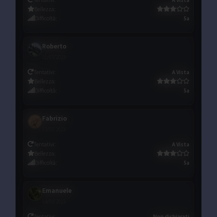
Bellezza
:
Difficoltà
:
5a
Roberto
01/03/2023
Tentativi
:
A Vista
Bellezza
:
Difficoltà
:
5a
Fabrizio
13/03/2023
Tentativi
:
A Vista
Bellezza
:
Difficoltà
:
5a
Emanuele
14/03/2023
Tentativi
:
Non dichiarati