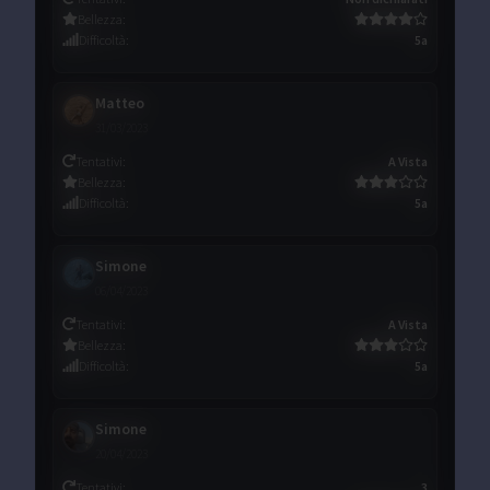
Bellezza
:
Difficoltà
:
5a
Matteo
31/03/2023
Tentativi
:
A Vista
Bellezza
:
Difficoltà
:
5a
Simone
06/04/2023
Tentativi
:
A Vista
Bellezza
:
Difficoltà
:
5a
Simone
20/04/2023
Tentativi
:
3