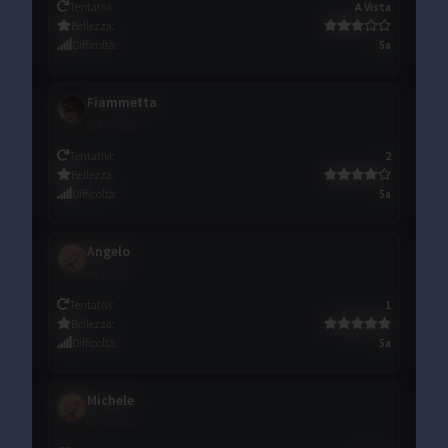
Tentativi
:
A Vista
Bellezza
:
Difficoltà
:
5a
Fiammetta
01/04/2022
Tentativi
:
2
Bellezza
:
Difficoltà
:
5a
Angelo
04/10/2022
Tentativi
:
1
Bellezza
:
Difficoltà
:
5a
Michele
07/10/2022