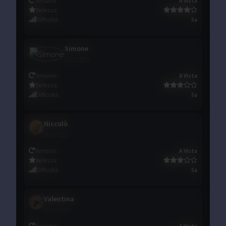
Tentativi
:
A Vista
Bellezza
:
Difficoltà
:
5a
Simone
19/01/2023
Tentativi
:
A Vista
Bellezza
:
Difficoltà
:
5a
Niccolò
26/01/2023
Tentativi
:
A Vista
Bellezza
:
Difficoltà
:
5a
Valentina
08/02/2023
Tentativi
:
A Vista