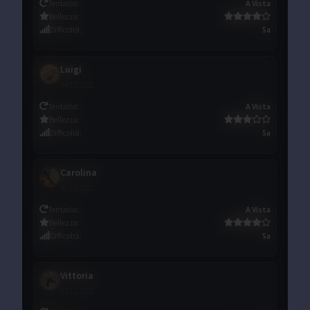
Tentativi
:
A Vista
Bellezza
:
Difficoltà
:
5a
Luigi
04/11/2022
Tentativi
:
A Vista
Bellezza
:
Difficoltà
:
5a
Carolina
06/11/2022
Tentativi
:
A Vista
Bellezza
:
Difficoltà
:
5a
Vittoria
07/11/2022