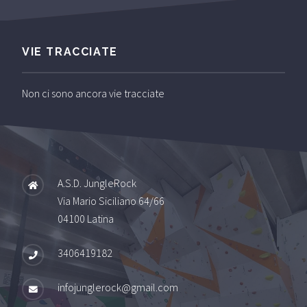
VIE TRACCIATE
Non ci sono ancora vie tracciate
A.S.D. JungleRock
Via Mario Siciliano 64/66
04100 Latina
3406419182
infojunglerock@gmail.com